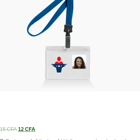
Election ID Badge
15 
CFA
 
12 
CFA