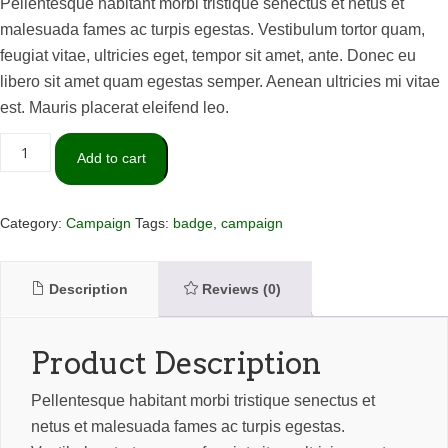
Pellentesque habitant morbi tristique senectus et netus et 
malesuada fames ac turpis egestas. Vestibulum tortor quam, 
feugiat vitae, ultricies eget, tempor sit amet, ante. Donec eu 
libero sit amet quam egestas semper. Aenean ultricies mi vitae 
est. Mauris placerat eleifend leo.
Election 
Add to cart
ID 
Badge 
quantity
Category: 
Campaign
 
Tags: 
badge
, 
campaign
 Description
 
 Reviews (0)
Product Description
Pellentesque habitant morbi tristique senectus et 
netus et malesuada fames ac turpis egestas. 