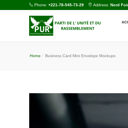
 Phone: 
+221-78-545-73-29
 Address: 
Nord Foi
AC
Home
 
Business Card Mini Envelope Mockup