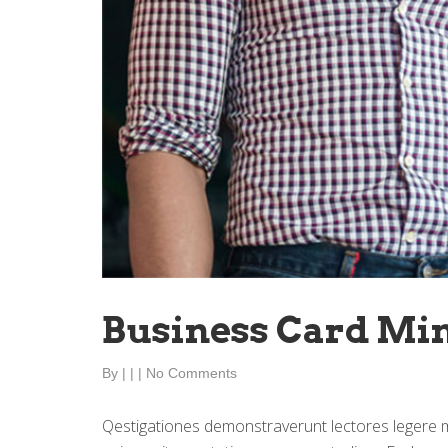
 Business Card Mi
 By 
|
 
|
 
|
 
 No Comments 
Qestigationes demonstraverunt lectores legere me