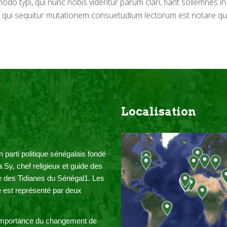
 typi, qui nunc nobis videntur parum clari, fiant sollemnes in 
s, qui sequitur mutationem consuetudium lectorum est notare q
Localisation
parti politique sénégalais fondé 
y, chef religieux et guide des 
e des Tidianes du Sénégal1. Les 
e est représenté par deux 
’importance du changement de 