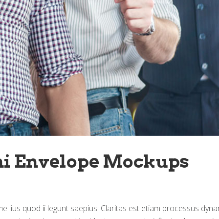
ni Envelope Mockups 
 lius quod ii legunt saepius. Claritas est etiam processus dynam