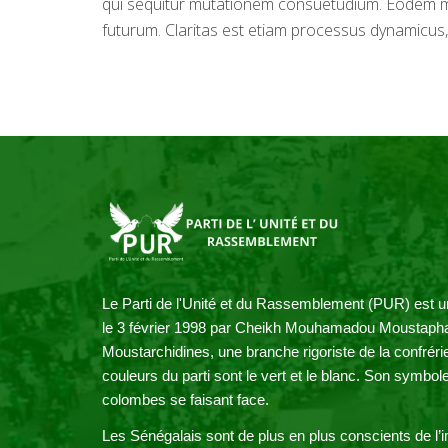
qui sequitur mutationem consuetudium. Eodem modo
futurum. Claritas est etiam processus dynamicu
Le Parti de l'Unité et du Rassemblement (PUR) est un 
le 3 février 1998 par Cheikh Mouhamadou Moustapha S
Moustarchidines, une branche rigoriste de la confréri
couleurs du parti sont le vert et le blanc. Son symbol
colombes se faisant face. 
Les Sénégalais sont de plus en plus conscients de l